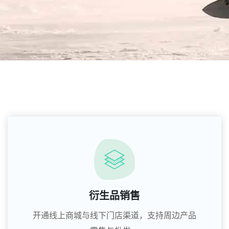
衍生品销售
开通线上商城与线下门店渠道，支持周边产品