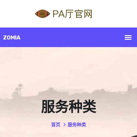
服务种类
首页
服务种类