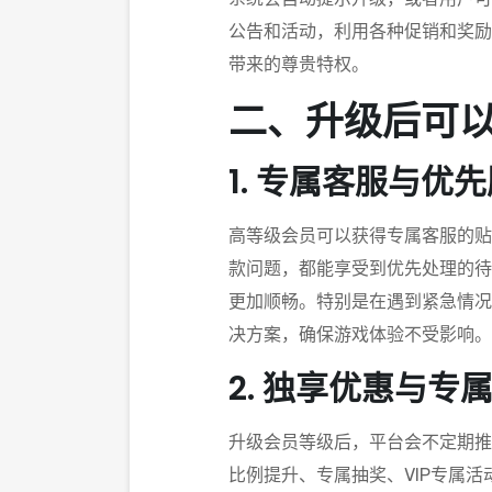
公告和活动，利用各种促销和奖励
带来的尊贵特权。
二、升级后可
1. 专属客服与优
高等级会员可以获得专属客服的贴
款问题，都能享受到优先处理的待
更加顺畅。特别是在遇到紧急情况
决方案，确保游戏体验不受影响。
2. 独享优惠与专
升级会员等级后，平台会不定期推
比例提升、专属抽奖、VIP专属