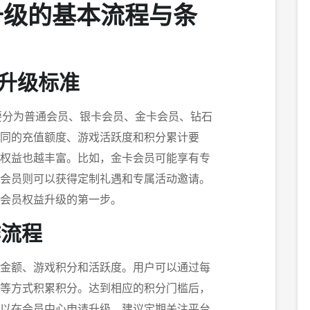
升级的基本流程与条
与升级标准
要分为普通会员、银卡会员、金卡会员、钻石
同的充值额度、游戏活跃度和积分累计要
权益也越丰富。比如，金卡会员可能享有专
会员则可以获得定制礼遇和专属活动邀请。
现会员权益升级的第一步。
作流程
金额、游戏积分和活跃度。用户可以通过每
等方式积累积分。达到相应的积分门槛后，
以在会员中心申请升级。建议定期关注平台