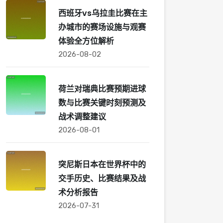
西班牙vs乌拉圭比赛在主
办城市的赛场设施与观赛
体验全方位解析
2026-08-02
荷兰对瑞典比赛预期进球
数与比赛关键时刻预测及
战术调整建议
2026-08-01
突尼斯日本在世界杯中的
交手历史、比赛结果及战
术分析报告
2026-07-31