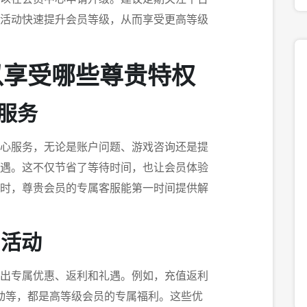
活动快速提升会员等级，从而享受更高等级
以享受哪些尊贵特权
先服务
心服务，无论是账户问题、游戏咨询还是提
遇。这不仅节省了等待时间，也让会员体验
时，尊贵会员的专属客服能第一时间提供解
属活动
出专属优惠、返利和礼遇。例如，充值返利
活动等，都是高等级会员的专属福利。这些优