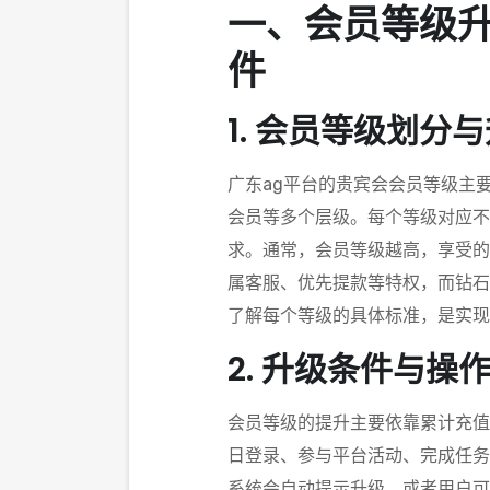
一、会员等级
件
1. 会员等级划分
广东ag平台的贵宾会会员等级主
会员等多个层级。每个等级对应不
求。通常，会员等级越高，享受的
属客服、优先提款等特权，而钻石
了解每个等级的具体标准，是实
2. 升级条件与操
会员等级的提升主要依靠累计充值
日登录、参与平台活动、完成任务
系统会自动提示升级，或者用户可