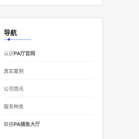
导航
认识
PA厅官网
真实案例
公司简讯
服务种类
联络
PA捕鱼大厅