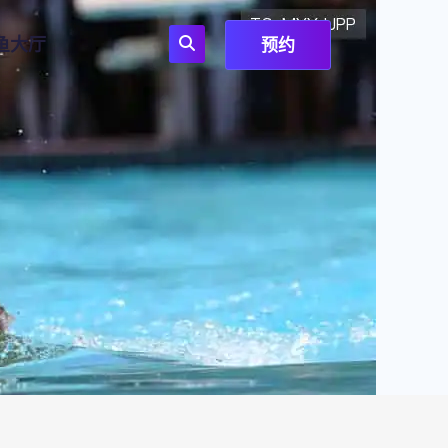
鱼大厅
预约