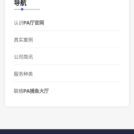
导航
认识
PA厅官网
真实案例
公司简讯
服务种类
联络
PA捕鱼大厅