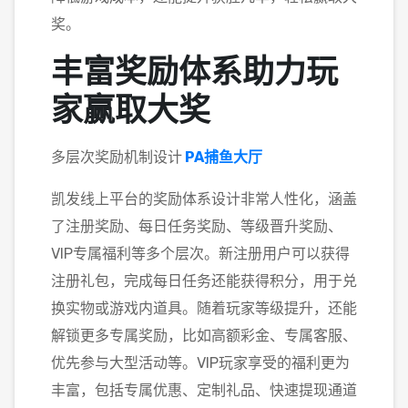
奖。
丰富奖励体系助力玩
家赢取大奖
多层次奖励机制设计
PA捕鱼大厅
凯发线上平台的奖励体系设计非常人性化，涵盖
了注册奖励、每日任务奖励、等级晋升奖励、
VIP专属福利等多个层次。新注册用户可以获得
注册礼包，完成每日任务还能获得积分，用于兑
换实物或游戏内道具。随着玩家等级提升，还能
解锁更多专属奖励，比如高额彩金、专属客服、
优先参与大型活动等。VIP玩家享受的福利更为
丰富，包括专属优惠、定制礼品、快速提现通道