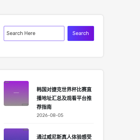
韩国对捷克世界杯比赛直
播地址汇总及观看平台推
荐指南
2026-08-05
通过威尼斯真人体验感受