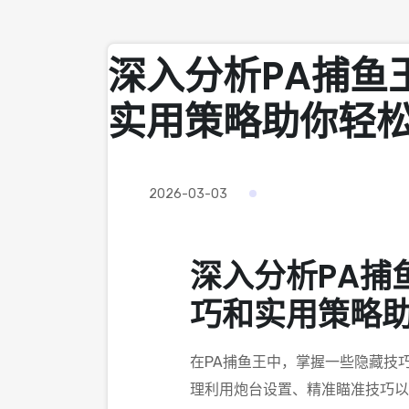
深入分析PA捕鱼
实用策略助你轻
2026-03-03
深入分析PA捕
巧和实用策略
在PA捕鱼王中，掌握一些隐藏技
理利用炮台设置、精准瞄准技巧以