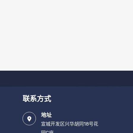
联系方式
地址
宣城开发区兴华胡同18号花
园C座