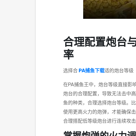
合理配置炮台
率
选择合
PA捕鱼下载
适的炮台等级
在PA捕鱼王中，炮台等级直接影
炮台的合理配置，导致无法击中高
鱼的种类，合理选择炮台等级。比
使用更高火力的炮弹，才能确保击
合理搭配低等级炮台进行连续攻击