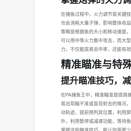
掌握炮弹的火力调
在捕鱼过程中，火力调节是关键技
也会消耗大量子弹，影响整体收益
策略是根据鱼的大小和移动速度，
可以用中等火力集中攻击，而大型
力，不仅能提高击中率，还能有效
精准瞄准与特
提升瞄准技巧，减
在PA捕鱼王中，精准瞄准是提高
易出现瞄不准或盲目射击的情况，
动轨迹，提前预判其位置，利用屏
外，利用暂停或减速功能，等待鱼
掌握这些瞄准技巧，能让你用更少