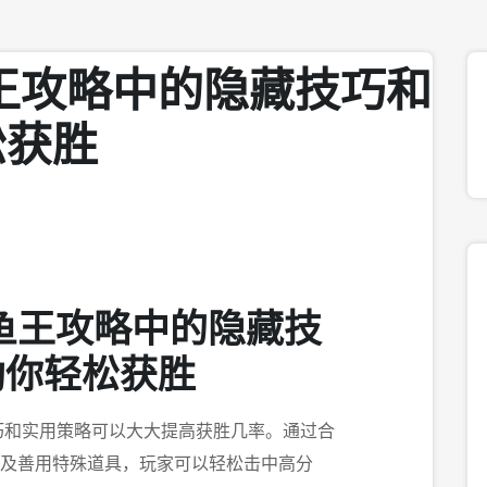
王攻略中的隐藏技巧和
松获胜
鱼王攻略中的隐藏技
助你轻松获胜
巧和实用策略可以大大提高获胜几率。通过合
及善用特殊道具，玩家可以轻松击中高分