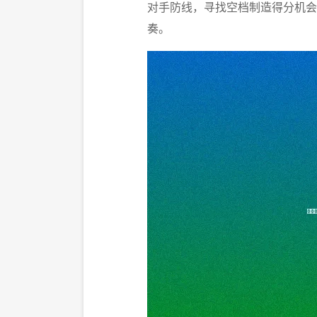
对手防线，寻找空档制造得分机会
奏。