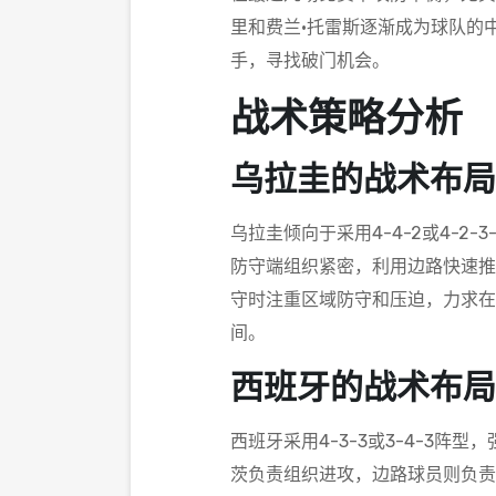
里和费兰·托雷斯逐渐成为球队的
手，寻找破门机会。
战术策略分析
乌拉圭的战术布局
乌拉圭倾向于采用4-4-2或4-2
防守端组织紧密，利用边路快速推
守时注重区域防守和压迫，力求在
间。
西班牙的战术布局
西班牙采用4-3-3或3-4-3阵
茨负责组织进攻，边路球员则负责