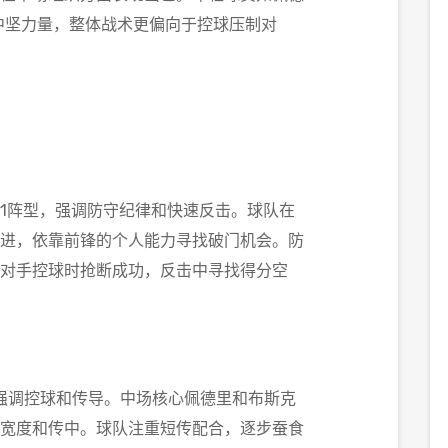
中坚力量，整体战术更偏向于控球压制对
-3-1阵型，强调防守纪律和快速反击。球队在
进，依靠前锋的个人能力寻找破门机会。防
对手控球时抢断成功，反击中寻找得分空
型，强调控球和传导。中场核心佩德里和布斯克
宽度和传中。球队注重短传配合，逐步蚕食