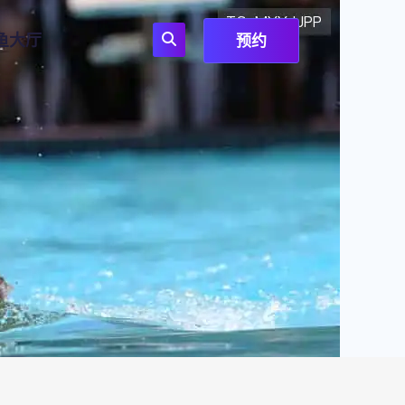
鱼大厅
预约