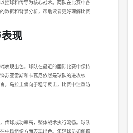
以控球和传导为核心战术。两队在比赛中各
的数据和背景分析，帮助读者更好理解比赛
与表现
端表现出色。球队在最近的国际比赛中保持
锋苏亚雷斯和卡瓦尼依然是球队的进攻核
言，乌拉圭偏向于稳守反击，比赛中注重防
，传球成功率高，整体战术执行流畅。球队
在中场组织方面表现出色。年轻球员如佩德