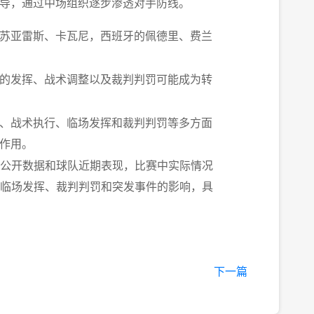
导，通过中场组织逐步渗透对手防线。
苏亚雷斯、卡瓦尼，西班牙的佩德里、费兰
。
的发挥、战术调整以及裁判判罚可能成为转
、战术执行、临场发挥和裁判判罚等多方面
作用。
公开数据和球队近期表现，比赛中实际情况
临场发挥、裁判判罚和突发事件的影响，具
下一篇