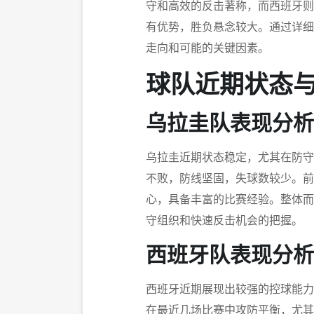
守和高效的反击著称，而西班牙则
有优势，胜负悬念较大。通过详细
走向和可能的关键因素。
球队近期状态
乌拉圭队表现分析
乌拉圭近期状态稳定，尤其在防守
不败，防线坚固，失球数较少。前
心，具备丰富的比赛经验。整体而
守组织和快速反击机会的把握。
西班牙队表现分析
西班牙近期展现出较强的控球能力
在最近几场比赛中攻防平衡，尤其