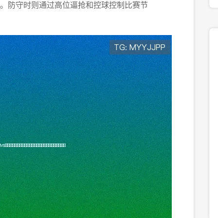
。防守时则通过高位逼抢和控球控制比赛节