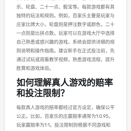
乐、轮盘、二十一点、骰宝等。每款游戏都有其
独特的玩法和规则。例如，百家乐主要是玩家与
庄家比牌大小，轮盘则是押注数字或颜色，二十
一点则是比拼点数。玩家可以在游戏大厅中选择
自己熟悉或感兴趣的游戏，系统会提供详细的规
则说明和操作指南。建议新手在正式投注前，先
通过试玩或观看教学视频，熟悉游戏流程，提升
胜算和游戏体验。
如何理解真人游戏的赔率
和投注限制？
每款真人游戏的赔率都经过官方设定，确保公平
公正。比如，百家乐的庄赢赔率通常为1:0.95，
玩家赢赔率为1:1。投注限制则根据不同游戏和