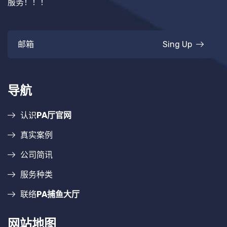
服务！！！
Sing Up
导航
认识
PA厅官网
真实案例
公司简讯
服务种类
联络
PA捕鱼大厅
网站地图