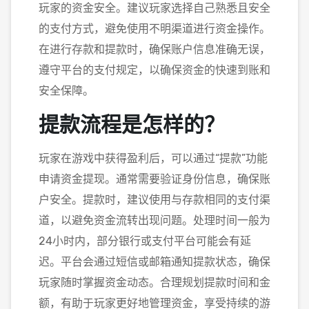
玩家的资金安全。建议玩家选择自己熟悉且安全
的支付方式，避免使用不明渠道进行资金操作。
在进行存款和提款时，确保账户信息准确无误，
遵守平台的支付规定，以确保资金的快速到账和
安全保障。
提款流程是怎样的？
玩家在游戏中获得盈利后，可以通过“提款”功能
申请资金提现。通常需要验证身份信息，确保账
户安全。提款时，建议使用与存款相同的支付渠
道，以避免资金流转出现问题。处理时间一般为
24小时内，部分银行或支付平台可能会有延
迟。平台会通过短信或邮箱通知提款状态，确保
玩家随时掌握资金动态。合理规划提款时间和金
额，有助于玩家更好地管理资金，享受持续的游