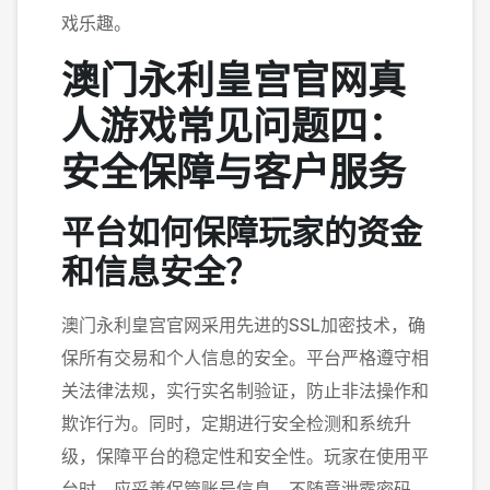
戏乐趣。
澳门永利皇宫官网真
人游戏常见问题四：
安全保障与客户服务
平台如何保障玩家的资金
和信息安全？
澳门永利皇宫官网采用先进的SSL加密技术，确
保所有交易和个人信息的安全。平台严格遵守相
关法律法规，实行实名制验证，防止非法操作和
欺诈行为。同时，定期进行安全检测和系统升
级，保障平台的稳定性和安全性。玩家在使用平
台时，应妥善保管账号信息，不随意泄露密码，