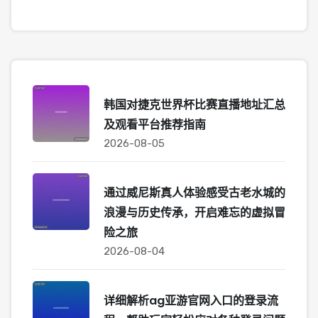
韩国对捷克世界杯比赛直播地址汇总
及观看平台推荐指南
2026-08-05
通过威尼斯真人体验感受古老水城的
浪漫与历史传承，开启难忘的虚拟冒
险之旅
2026-08-04
详细解析ag亚游官网入口的登录流