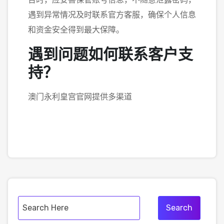
遇到异常情况及时联系官方客服，确保个人信息
和资金安全得到最大保障。
遇到问题如何联系客户支
持？
澳门永利皇宫官网提供多渠道