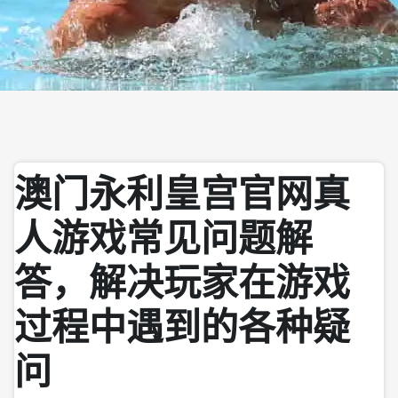
澳门永利皇宫官网真
人游戏常见问题解
答，解决玩家在游戏
过程中遇到的各种疑
问