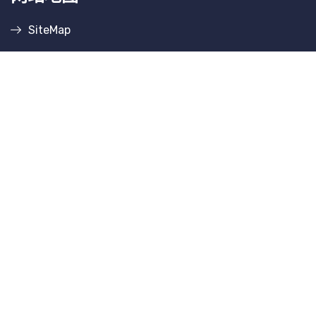
SiteMap
联系方式
地址
宣城开发区兴华胡同18号花园C座
邮箱
k8f88unionized@gmail.com
电话
17023589854
Copyright © 2026 - 版权所有
PA厅官网 - (中国)佛山PA厅