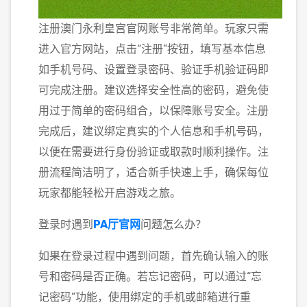
注册澳门永利皇宫官网账号非常简单。玩家只需
进入官方网站，点击“注册”按钮，填写基本信息
如手机号码、设置登录密码、验证手机验证码即
可完成注册。建议选择安全性高的密码，避免使
用过于简单的密码组合，以保障账号安全。注册
完成后，建议绑定真实的个人信息和手机号码，
以便在需要进行身份验证或取款时顺利操作。注
册流程简洁明了，适合新手快速上手，确保每位
玩家都能轻松开启游戏之旅。
登录时遇到
PA厅官网
问题怎么办？
如果在登录过程中遇到问题，首先确认输入的账
号和密码是否正确。若忘记密码，可以通过“忘
记密码”功能，使用绑定的手机或邮箱进行重