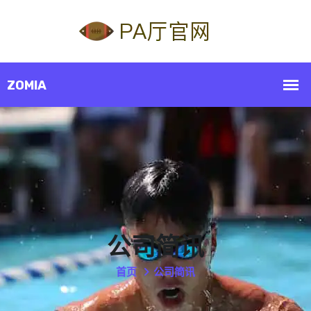
公司简讯
首页
公司简讯