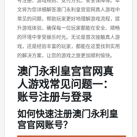
号注册、游戏规则、支付方式、安全保障等。本
文将为您详细解答澳门永利皇宫官网真人游戏中
常见的问题，帮助玩家更好地理解游戏流程，提
升游戏体验，确保每一位玩家都能在安全、顺畅
的环境中享受娱乐时光。无论是首次接触真人游
戏，还是经验丰富的玩家，都能在这里找到实用
的解决方案，让您的游戏之旅更加顺利愉快。
澳门永利皇宫官网真
人游戏常见问题一：
账号注册与登录
如何快速注册澳门永利皇
宫官网账号？