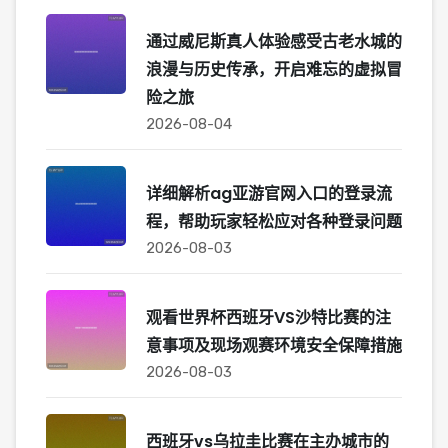
通过威尼斯真人体验感受古老水城的
浪漫与历史传承，开启难忘的虚拟冒
险之旅
2026-08-04
详细解析ag亚游官网入口的登录流
程，帮助玩家轻松应对各种登录问题
2026-08-03
观看世界杯西班牙VS沙特比赛的注
意事项及现场观赛环境安全保障措施
2026-08-03
西班牙vs乌拉圭比赛在主办城市的