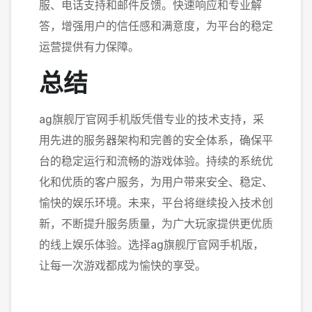
服、电话支持和邮件反馈。快速响应和专业解
答，增强用户的信任感和满意度，为平台的稳定
运营提供有力保障。
总结
ag旗舰厅官网手机版凭借专业的技术支持，采
用先进的服务器架构和完善的安全体系，确保平
台的稳定运行和流畅的游戏体验。持续的系统优
化和优质的客户服务，为用户带来安全、稳定、
愉快的娱乐环境。未来，平台将继续投入技术创
新，不断提升服务质量，为广大玩家提供更优质
的线上娱乐体验。选择ag旗舰厅官网手机版，
让每一次游戏都成为愉快的享受。