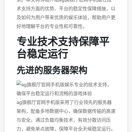
术支持方面的优势、平台的稳定性保障措施，以
及如何为用户带来优质的娱乐体验，帮助用户更
好地理解平台的专业性和可靠性。
专业技术支持保障平
台稳定运行
先进的服务器架构
ag旗舰厅官网手机版采用了行业领先的服务器
架构，配备多地数据中心，确保数据传输的高速
与安全。通过负载均衡技术，有效分散访问压
力，避免单点故障，保障平台全天候稳定运行。