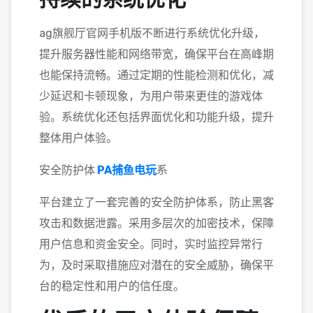
ag旗舰厅官网手机版不断进行系统优化升级，
提升服务器性能和网络带宽，确保平台在高峰期
也能保持流畅。通过定期的性能检测和优化，减
少延迟和卡顿现象，为用户带来更佳的游戏体
验。系统优化还包括界面优化和功能升级，提升
整体用户体验。
安全防护体
PA捕鱼电玩
系
平台建立了一套完善的安全防护体系，防止黑客
攻击和数据泄露。采用多层次的加密技术，保障
用户信息和资金安全。同时，实时监控异常行
为，及时采取措施应对潜在的安全威胁，确保平
台的稳定性和用户的信任度。