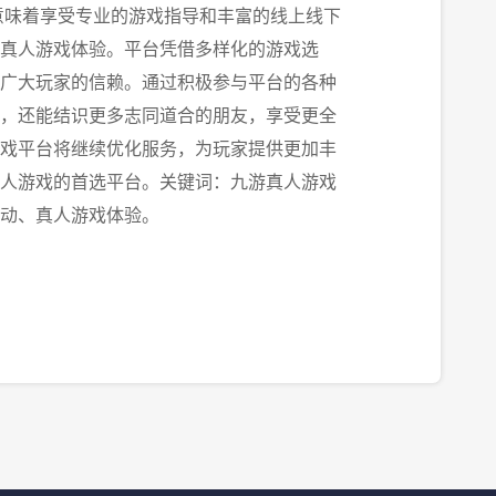
意味着享受专业的游戏指导和丰富的线上线下
真人游戏体验。平台凭借多样化的游戏选
广大玩家的信赖。通过积极参与平台的各种
，还能结识更多志同道合的朋友，享受更全
戏平台将继续优化服务，为玩家提供更加丰
人游戏的首选平台。关键词：九游真人游戏
动、真人游戏体验。