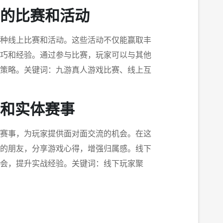
的比赛和活动
种线上比赛和活动。这些活动不仅能赢取丰
巧和经验。通过参与比赛，玩家可以与其他
策略。关键词：九游真人游戏比赛、线上互
和实体赛事
赛事，为玩家提供面对面交流的机会。在这
的朋友，分享游戏心得，增强归属感。线下
会，提升实战经验。关键词：线下玩家聚