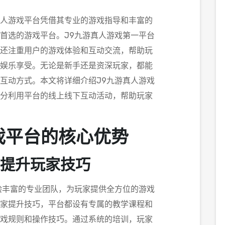
人游戏平台凭借其专业的游戏指导和丰富的
首选的游戏平台。J9九游真人游戏第一平台
还注重用户的游戏体验和互动交流，帮助玩
娱乐享受。无论是新手还是资深玩家，都能
互动方式。本文将详细介绍J9九游真人游戏
分利用平台的线上线下互动活动，帮助玩家
戏平台的核心优势
提升玩家技巧
验丰富的专业团队，为玩家提供全方位的游戏
家提升技巧，平台都设有专属的教学课程和
戏规则和操作技巧。通过系统的培训，玩家