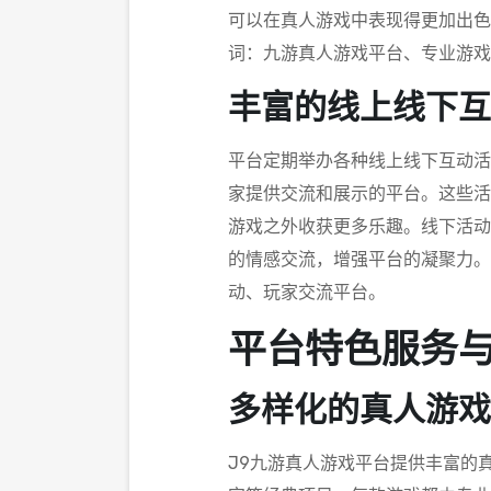
可以在真人游戏中表现得更加出色
词：九游真人游戏平台、专业游戏
丰富的线上线下互
平台定期举办各种线上线下互动活
家提供交流和展示的平台。这些活
游戏之外收获更多乐趣。线下活动
的情感交流，增强平台的凝聚力。
动、玩家交流平台。
平台特色服务
多样化的真人游戏
J9九游真人游戏平台提供丰富的