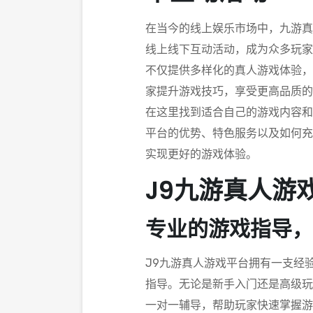
在当今的线上娱乐市场中，九游真
线上线下互动活动，成为众多玩家
不仅提供多样化的真人游戏体验，
家提升游戏技巧，享受更高品质的
在这里找到适合自己的游戏内容和
平台的优势、特色服务以及如何充
实现更好的游戏体验。
J9九游真人游
专业的游戏指导，
J9九游真人游戏平台拥有一支经
指导。无论是新手入门还是高级玩
一对一辅导，帮助玩家快速掌握游