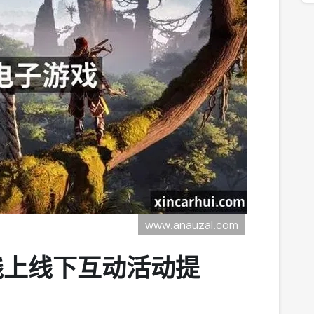
线上线下互动活动提