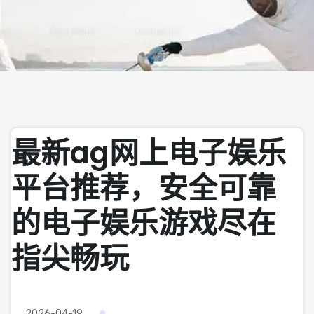
最新ag网上电子娱乐
平台推荐，安全可靠
的电子娱乐游戏尽在
指尖畅玩
2026-04-19