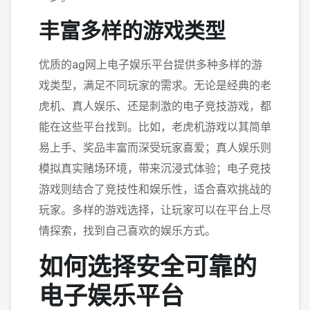
丰富多样的游戏类型
优质的ag网上电子娱乐平台提供多种多样的游
戏类型，满足不同玩家的需求。无论是经典的老
虎机、真人娱乐、还是刺激的电子竞技游戏，都
能在这些平台找到。比如，老虎机游戏以其简单
易上手、奖品丰富而深受玩家喜爱；真人娱乐则
模拟真实赌场环境，带来沉浸式体验；电子竞技
游戏则结合了竞技性和娱乐性，适合喜欢挑战的
玩家。多样的游戏选择，让玩家可以在平台上尽
情探索，找到自己喜欢的娱乐方式。
如何选择安全可靠的
电子娱乐平台