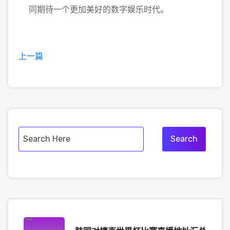
同期待一个更加美好的数字娱乐时代。
上一篇