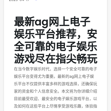
最新ag网上电子
娱乐平台推荐，安
全可靠的电子娱乐
游戏尽在指尖畅玩
在当今数字娱乐时代，选择一个安全可靠的电子
娱乐平台变得尤为重要。最新的ag网上电子娱
乐平台不仅提供丰富多样的游戏选择，还确保玩
家的资金和个人信息安全。本文将为你详细介绍
目前最受欢迎、最安全的电子娱乐游戏平台，以
及如何在这些平台上尽情享受游戏乐趣，体验指