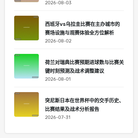
2026-08-03
西班牙vs乌拉圭比赛在主办城市的
赛场设施与观赛体验全方位解析
2026-08-02
荷兰对瑞典比赛预期进球数与比赛关
键时刻预测及战术调整建议
2026-08-01
突尼斯日本在世界杯中的交手历史、
比赛结果及战术分析报告
2026-07-31