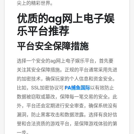
尖上的精彩世界。
优质的ag网上电子娱
乐平台推荐
平台安全保障措施
选择一个安全的ag网上电子娱乐平台，首先要
关注其安全保障措施。正规的平台通常采用先进
的加密技术，确保玩家的个人信息和资金安全。
比如，SSL加密协议可
PA捕鱼国际
以有效防止
数据被窃取或篡改，保障每一笔交易的安全。此
外，平台还会定期进行安全审查，确保系统没有
漏洞，防止黑客攻击和数据泄露。选择有良好信
誉和合法资质的游戏平台，是保障游戏体验的第
一步。