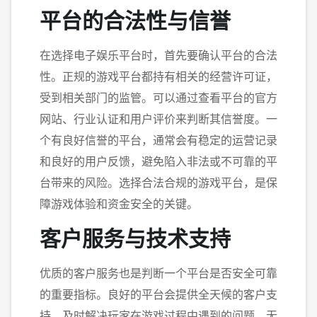
平台的合法性与信誉
在选择电子娱乐平台时，首先要确认平台的合法
性。正规的游戏平台都持有相关的经营许可证，
受到相关部门的监管。可以通过查看平台的官方
网站、行业认证和用户评价来判断其信誉度。一
个有良好信誉的平台，通常会有稳定的运营记录
和良好的用户反馈，避免陷入非法或不可靠的平
台带来的风险。选择合法合规的游戏平台，是保
障游戏体验和资金安全的关键。
客户服务与技术支持
优质的客户服务也是判断一个平台是否安全可靠
的重要指标。良好的平台会提供全天候的客户支
持，及时解决玩家在游戏过程中遇到的问题。无