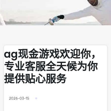
ag现金游戏欢迎你，
专业客服全天候为你
提供贴心服务
2026-03-15