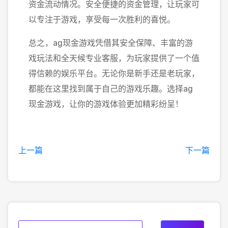
资金流动情况。安全便捷的资金管理，让玩家可
以专注于游戏，享受每一次胜利的喜悦。
总之，ag现金游戏凭借其安全保障、丰富的游
戏玩法和全天候专业客服，为玩家提供了一个值
得信赖的娱乐平台。无论你是新手还是老玩家，
都能在这里找到属于自己的游戏乐趣。选择ag
现金游戏，让你的游戏体验更加精彩纷呈！
上一篇
下一篇