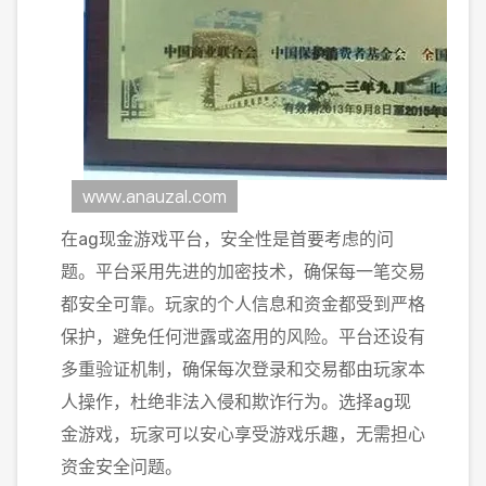
在ag现金游戏平台，安全性是首要考虑的问
题。平台采用先进的加密技术，确保每一笔交易
都安全可靠。玩家的个人信息和资金都受到严格
保护，避免任何泄露或盗用的风险。平台还设有
多重验证机制，确保每次登录和交易都由玩家本
人操作，杜绝非法入侵和欺诈行为。选择ag现
金游戏，玩家可以安心享受游戏乐趣，无需担心
资金安全问题。