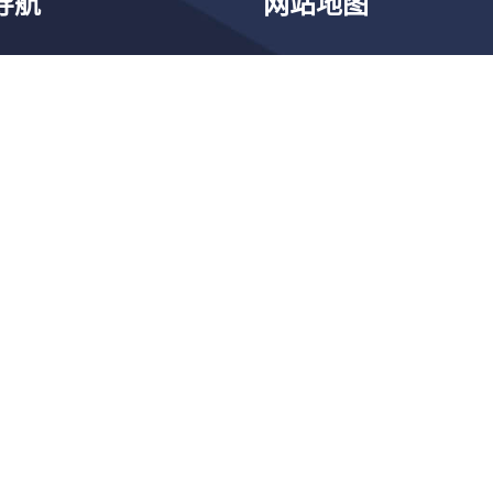
导航
网站地图
认识
PA厅官网
SiteMap
真实案例
公司简讯
服务种类
联络
PA捕鱼大厅