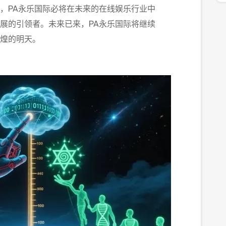
，PA永乐国际必将在未来的在线娱乐行业中
展的引领者。未来已来，PA永乐国际将继续
煌的明天。