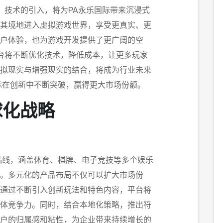
R）技术的引入，将为PA永乐国际带来沉浸式
其境地进入虚拟游戏世界，享受更真实、更
户体验，也为游戏开发提供了更广阔的空
平台将不断优化技术，降低成本，让更多玩家
拟现实与增强现实的结合，将成为行业未来
际在创新中不断突破，赢得更大市场份额。
球化战略
品线，涵盖体育、棋牌、电子竞技等多个娱乐
。多元化的产品布局不仅可以扩大市场份
通过不断引入创新玩法和特色内容，平台将
体竞争力。同时，结合本地化策略，推出符
户的归属感和粘性，为企业带来持续增长的