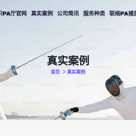
识
PA厅官网
真实案例
公司简讯
服务种类
联络
PA捕
真实案例
首页
真实案例