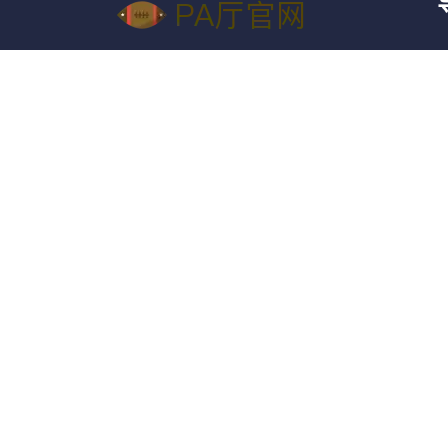
PA厅官网 - (中国)佛山PA厅官网商
贸有限责任公司欢迎您，一起来感
受PA捕鱼电子带来的快乐！欢迎来
到PA厅官网和我们一起体验PA捕鱼
大厅、PA捕鱼电玩最优质的在线服
务！！！
Sing Up