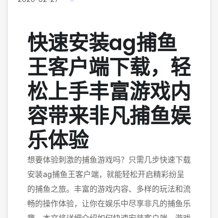
快速安装ag捕鱼
王客户端下载，轻
松上手丰富游戏内
容带来非凡捕鱼娱
乐体验
想要体验刺激的捕鱼游戏吗？只需几步快速下载
安装ag捕鱼王客户端，就能轻松开启精彩纷呈
的捕鱼之旅。丰富的游戏内容、多样的玩法和流
畅的操作体验，让你在娱乐中尽享非凡的捕鱼乐