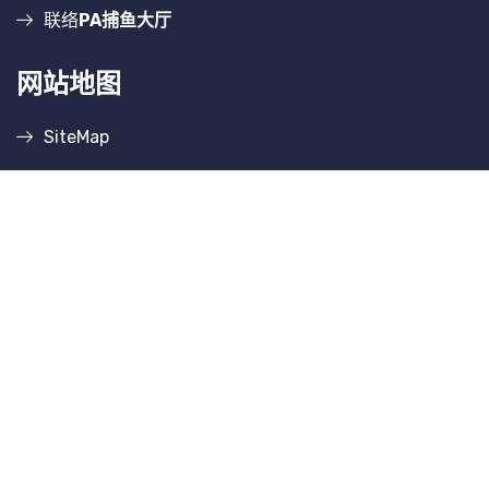
联络
PA捕鱼大厅
网站地图
SiteMap
联系方式
地址
宣城开发区兴华胡同18号花园C座
邮箱
k8f88unionized@gmail.com
电话
17023589854