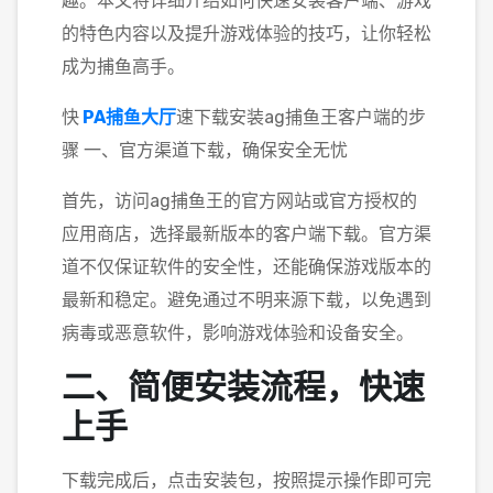
趣。本文将详细介绍如何快速安装客户端、游戏
的特色内容以及提升游戏体验的技巧，让你轻松
成为捕鱼高手。
快
PA捕鱼大厅
速下载安装ag捕鱼王客户端的步
骤 一、官方渠道下载，确保安全无忧
首先，访问ag捕鱼王的官方网站或官方授权的
应用商店，选择最新版本的客户端下载。官方渠
道不仅保证软件的安全性，还能确保游戏版本的
最新和稳定。避免通过不明来源下载，以免遇到
病毒或恶意软件，影响游戏体验和设备安全。
二、简便安装流程，快速
上手
下载完成后，点击安装包，按照提示操作即可完