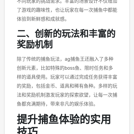
不同玩家的挑战需求。丰富的场景设计不仅增加
了游戏的趣味性，也让玩家在每一次捕鱼中都能
体验到新鲜感和成就感。
二、创新的玩法和丰富的
奖励机制
除了传统的捕鱼玩法，ag捕鱼王还融入了多种
创新元素，比如特殊的boss鱼、限时任务和多
样的道具使用。玩家可以通过完成任务获得丰富
的奖励，包括金币、道具和稀有鱼种。多样的玩
法和奖励机制激发玩家的探索欲望，让每一次捕
鱼都充满期待，带来非凡的娱乐体验。
提升捕鱼体验的实用
技巧