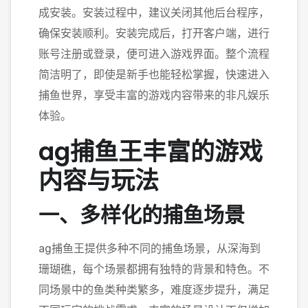
成安装。安装过程中，建议关闭其他后台程序，
确保安装顺利。安装完成后，打开客户端，进行
账号注册或登录，便可进入游戏界面。整个流程
简洁明了，即使是新手也能轻松掌握，快速进入
捕鱼世界，享受丰富的游戏内容带来的非凡娱乐
体验。
ag捕鱼王丰富的游戏
内容与玩法
一、多样化的捕鱼场景
ag捕鱼王提供多种不同的捕鱼场景，从深海到
珊瑚礁，每个场景都拥有独特的背景和特色。不
同场景中的鱼类种类繁多，难度逐步提升，满足