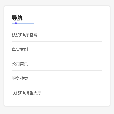
导航
认识
PA厅官网
真实案例
公司简讯
服务种类
联络
PA捕鱼大厅