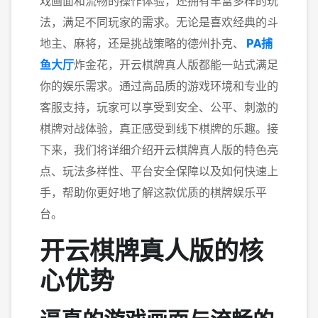
戏画面和流畅的操作体验，还拥有丰富多样的玩
法，满足不同玩家的需求。无论是喜欢经典的斗
地主、麻将，还是挑战策略的德州扑克、
PA捕
鱼大厅
炸金花，开云棋牌真人版都能一站式满足
你的娱乐需求。通过高品质的游戏环境和专业的
客服支持，玩家可以享受到安全、公平、刺激的
棋牌对战体验，真正感受到线下棋牌的乐趣。接
下来，我们将详细介绍开云棋牌真人版的特色亮
点、玩法多样性、平台安全保障以及如何快速上
手，帮助你更好地了解这款优质的棋牌娱乐平
台。
开云棋牌真人版的核
心优势