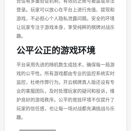
台设有多重验证机制，有效防止账号被盗或非法
登录。玩家可以放心在平台上进行充值、提现和
游戏，不必担心个人隐私泄露问题。安全的环境
让玩家专注于游戏本身，享受纯粹的棋牌对战乐
趣。
公平公正的游戏环境
平台采用先进的随机数生成技术，确保每一局游
戏的公平性。所有游戏都由专业的监控系统实时
监控，杜绝作弊行为。开云棋牌真人版还设有专
业的客服团队，及时处理玩家的疑问和投诉，维
护良好的游戏秩序。公平的竞技环境不仅提升了
玩家的信任感，也让每一场对战都充满挑战与乐
趣。