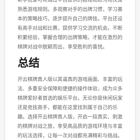
熟悉游戏规则。多观察对手的出牌习惯，学习基
本的策略技巧，逐步提升自己的牌技。平台还设
有高手对战和比赛，提供学习交流的机会。不断
积累经验，掌握合理的出牌策略，才能在激烈的
棋牌对战中脱颖而出，享受胜利的喜悦。
总结
开云棋牌真人版以其逼真的游戏画面、丰富的玩
法、多重安全保障和便捷的操作体验，成为众多
棋牌爱好者首选的娱乐平台。无论你是休闲玩家
还是竞技高手，都能在这里找到属于自己的乐
趣。选择开云棋牌真人版，开启一段真实、刺激
的棋牌对战之旅，享受高品质的游戏环境与丰富
的玩法选择，让每一次对战都充满精彩与挑战。