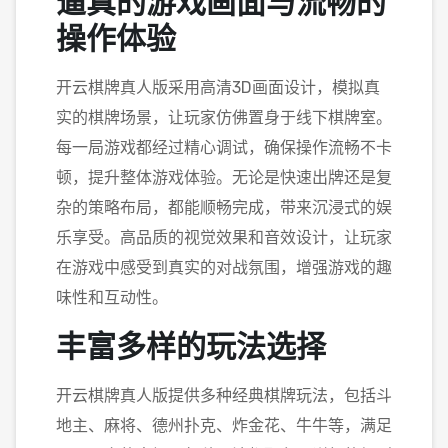
逼真的游戏画面与流畅的
操作体验
开云棋牌真人版采用高清3D画面设计，模拟真
实的棋牌场景，让玩家仿佛置身于线下棋牌室。
每一局游戏都经过精心调试，确保操作流畅不卡
顿，提升整体游戏体验。无论是快速出牌还是复
杂的策略布局，都能顺畅完成，带来沉浸式的娱
乐享受。高品质的视觉效果和音效设计，让玩家
在游戏中感受到真实的对战氛围，增强游戏的趣
味性和互动性。
丰富多样的玩法选择
开云棋牌真人版提供多种经典棋牌玩法，包括斗
地主、麻将、德州扑克、炸金花、牛牛等，满足