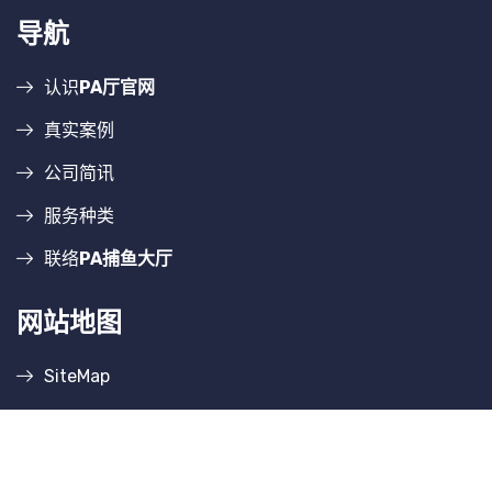
导航
认识
PA厅官网
真实案例
公司简讯
服务种类
联络
PA捕鱼大厅
网站地图
SiteMap
联系方式
地址