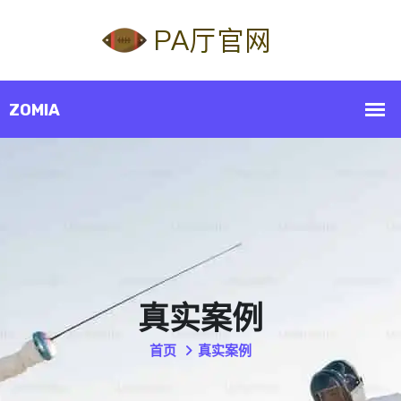
真实案例
首页
真实案例