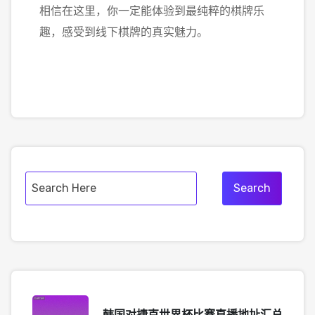
相信在这里，你一定能体验到最纯粹的棋牌乐
趣，感受到线下棋牌的真实魅力。
韩国对捷克世界杯比赛直播地址汇总