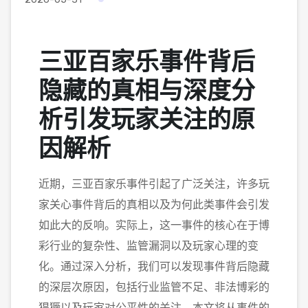
三亚百家乐事件背后
隐藏的真相与深度分
析引发玩家关注的原
因解析
近期，三亚百家乐事件引起了广泛关注，许多玩
家关心事件背后的真相以及为何此类事件会引发
如此大的反响。实际上，这一事件的核心在于博
彩行业的复杂性、监管漏洞以及玩家心理的变
化。通过深入分析，我们可以发现事件背后隐藏
的深层次原因，包括行业监管不足、非法博彩的
猖獗以及玩家对公平性的关注。本文将从事件的