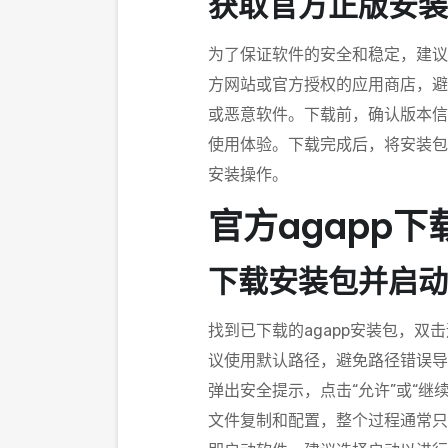
获取官方正版安装
为了保证软件的安全和稳定，建议
方网站或官方授权的应用商店，避
或恶意软件。下载前，确认版本信
使用体验。下载完成后，将安装包
安装操作。
官方agapp
下载安装包并启动
找到已下载的agapp安装包，
议使用默认路径，避免路径错误导
弹出安全提示，点击“允许”或“继
文件复制和配置，整个过程通常只