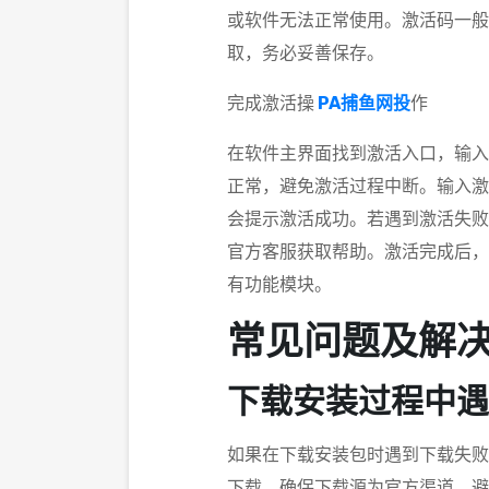
或软件无法正常使用。激活码一般
取，务必妥善保存。
完成激活操
PA捕鱼网投
作
在软件主界面找到激活入口，输入
正常，避免激活过程中断。输入激
会提示激活成功。若遇到激活失败
官方客服获取帮助。激活完成后，
有功能模块。
常见问题及解
下载安装过程中遇
如果在下载安装包时遇到下载失败
下载。确保下载源为官方渠道，避