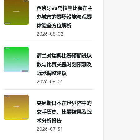
西班牙vs乌拉圭比赛在主
办城市的赛场设施与观赛
体验全方位解析
2026-08-02
荷兰对瑞典比赛预期进球
数与比赛关键时刻预测及
战术调整建议
2026-08-01
突尼斯日本在世界杯中的
交手历史、比赛结果及战
术分析报告
2026-07-31