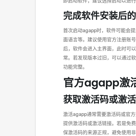
即启动软件，建议选择启动以进
完成软件安装后的
首次启动agapp时，软件可能
面语言等。建议使用官方注册账号
后，软件会进入主界面，此时可以
常。若发现版本过旧，可以通过软
功能完整。
官方agapp
获取激活码或激活
激活agapp通常需要激活码或
提供激活码或激活链接。若是免费
保激活码的来源正规，避免使用非