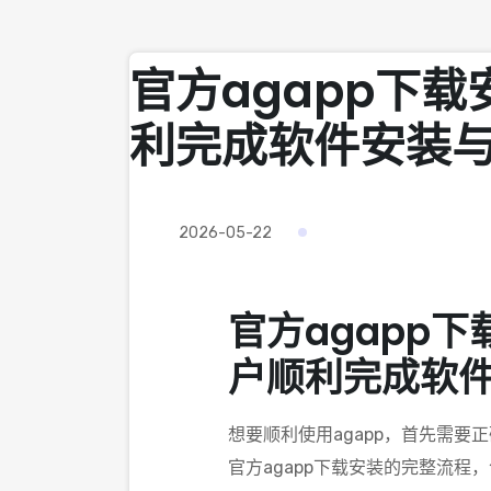
官方agapp下
利完成软件安装
2026-05-22
官方agapp
户顺利完成软
想要顺利使用agapp，首先需
官方agapp下载安装的完整流