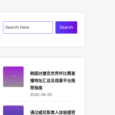
韩国对捷克世界杯比赛直
播地址汇总及观看平台推
荐指南
2026-08-05
通过威尼斯真人体验感受