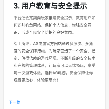
3. 用户教育与安全提示
平台还会定期向玩家推送安全提示，教育用户如
何识别钓鱼网站、保护个人信息，增强安全意
识，形成全民安全防护的良好氛围。
综上所述，AG电游官方网站通过多层次、多角
度的安全保障措施，为玩家营造了一个安全、稳
定、值得信赖的游戏环境。不断升级的安全技术
和完善的管理体系，让玩家可以无忧畅玩，享受
每一次游戏体验。选择AG电游，安全保障让你
玩得更放心，体验更尽兴！
下一篇