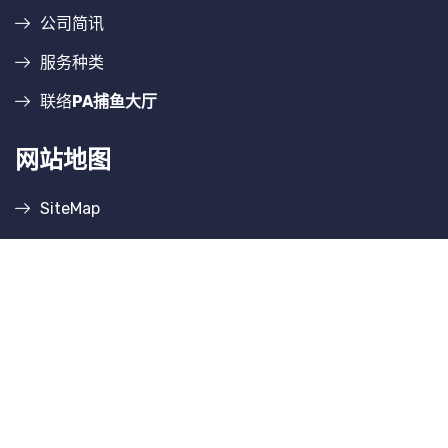
公司简讯
服务种类
联络
PA捕鱼大厅
网站地图
SiteMap
联系方式
地址
宣城开发区兴华胡同18号花园C座
邮箱
k8f88unionized@gmail.com