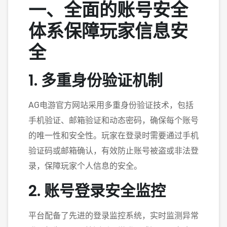
一、全面的账号安全
体系保障玩家信息安
全
1. 多重身份验证机制
AG电游官方网站采用多重身份验证技术，包括
手机验证、邮箱验证和动态密码，确保每个账号
的唯一性和安全性。玩家在登录时需要通过手机
验证码或邮箱确认，有效防止账号被盗或非法登
录，保障玩家个人信息的安全。
2. 账号登录安全监控
平台配备了先进的登录监控系统，实时监测异常