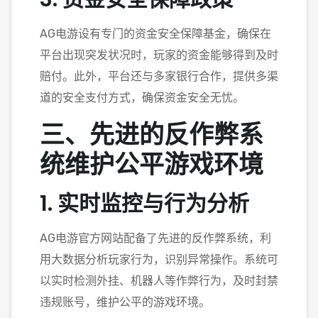
AG电游设有专门的资金安全保障基金，确保在
平台出现突发状况时，玩家的资金能够得到及时
赔付。此外，平台还与多家银行合作，提供多渠
道的安全支付方式，确保资金安全无忧。
三、先进的反作弊系
统维护公平游戏环境
1. 实时监控与行为分析
AG电游官方网站配备了先进的反作弊系统，利
用大数据分析玩家行为，识别异常操作。系统可
以实时检测外挂、机器人等作弊行为，及时封禁
违规账号，维护公平的游戏环境。