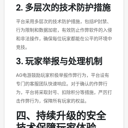
2. 多层次的技术防护措施
平台采用多层次的技术防护措施，包括IP封禁、
行为限制和数据加密，有效防止作弊软件的入侵
和非法操作，确保每位玩家都能在公平的环境中
竞技。
3. 玩家举报与处理机制
AG电游鼓励玩家积极举报作弊行为，平台设有
专门的客服团队快速响应。对于确认的作弊行
为，平台将采取封号、扣除积分等措施，严厉打
击作弊行为，保障所有玩家的权益。
四、持续升级的安全
技术保障玩家体验