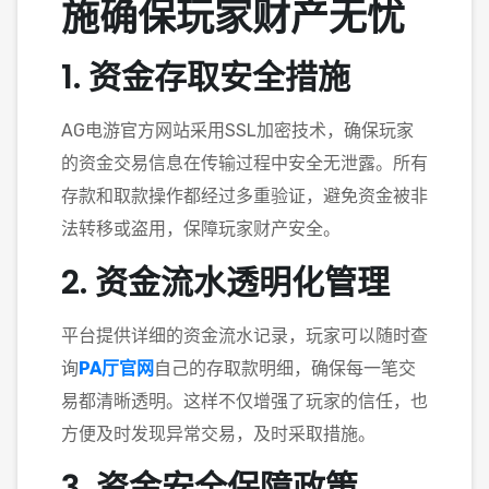
施确保玩家财产无忧
1. 资金存取安全措施
AG电游官方网站采用SSL加密技术，确保玩家
的资金交易信息在传输过程中安全无泄露。所有
存款和取款操作都经过多重验证，避免资金被非
法转移或盗用，保障玩家财产安全。
2. 资金流水透明化管理
平台提供详细的资金流水记录，玩家可以随时查
询
PA厅官网
自己的存取款明细，确保每一笔交
易都清晰透明。这样不仅增强了玩家的信任，也
方便及时发现异常交易，及时采取措施。
3. 资金安全保障政策